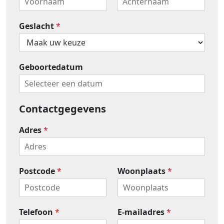
V
A
o
c
Geslacht
*
o
h
r
t
n
e
a
r
a
n
Geboortedatum
m
a
a
m
Contactgegevens
Adres
*
Postcode
*
Woonplaats
*
Telefoon
*
E-mailadres
*